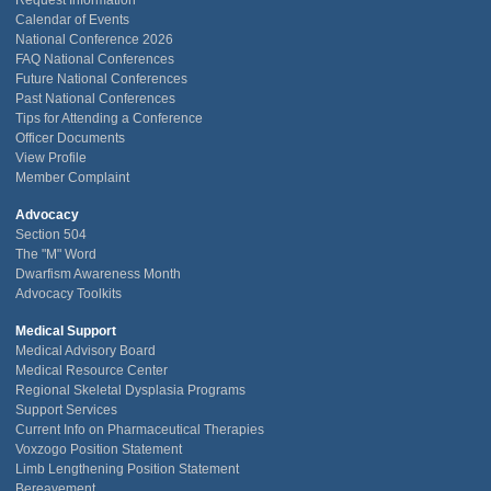
Request Information
Calendar of Events
National Conference 2026
FAQ National Conferences
Future National Conferences
Past National Conferences
Tips for Attending a Conference
Officer Documents
View Profile
Member Complaint
Advocacy
Section 504
The "M" Word
Dwarfism Awareness Month
Advocacy Toolkits
Medical Support
Medical Advisory Board
Medical Resource Center
Regional Skeletal Dysplasia Programs
Support Services
Current Info on Pharmaceutical Therapies
Voxzogo Position Statement
Limb Lengthening Position Statement
Bereavement