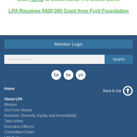
LPA Receives $400,000 Grant from Ford Foundation
Member Login
Search
facebook
twitter
youtube
Home
Back to top
About LPA
Mission
Our Core Values
Inclusion, Diversity, Equity, and Accessibility
Take Action
Executive Officers
Committee Chairs