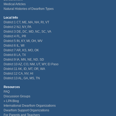
Medical Articles
Natural Histories of Dwarfism Types
Local Info
District 1 CT, ME, MA, NH, RI, VT
District 2 NJ, NY, PA
District 3 DE, DC, MD, NC, SC, VA
District 4 FL, PR
District 5 IN, KY, MI, OH, WV
District 6 IL, WI
District 7 AR, KS, MO, OK
District 8 LA, TX
District 9 IA, MN, NE, ND, SD
District 10 AZ, CO, NM, UT, WY, El Paso
District 11 AK, ID, MT, OR, WA
District 12 CA, NV, HI
District 13 AL, GA, MS, TN
Resources
FAQ
Discussion Groups
LPA Blog
International Dwarfism Organizations
Dwarfism Support Organizations
For Parents and Teachers