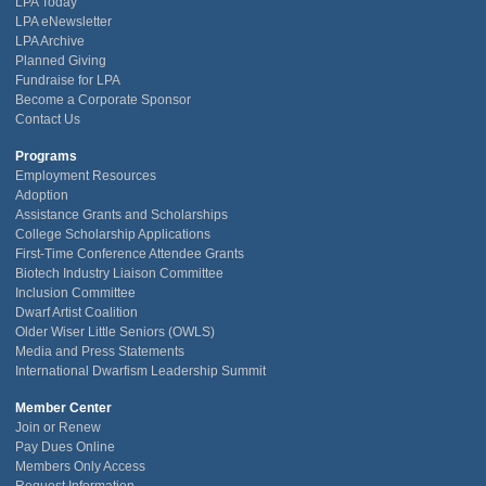
LPA Today
LPA eNewsletter
LPA Archive
Planned Giving
Fundraise for LPA
Become a Corporate Sponsor
Contact Us
Programs
Employment Resources
Adoption
Assistance Grants and Scholarships
College Scholarship Applications
First-Time Conference Attendee Grants
Biotech Industry Liaison Committee
Inclusion Committee
Dwarf Artist Coalition
Older Wiser Little Seniors (OWLS)
Media and Press Statements
International Dwarfism Leadership Summit
Member Center
Join or Renew
Pay Dues Online
Members Only Access