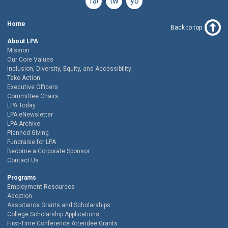
facebook
twitter
youtube
Home
Back to top
About LPA
Mission
Our Core Values
Inclusion, Diversity, Equity, and Accessibility
Take Action
Executive Officers
Committee Chairs
LPA Today
LPA eNewsletter
LPA Archive
Planned Giving
Fundraise for LPA
Become a Corporate Sponsor
Contact Us
Programs
Employment Resources
Adoption
Assistance Grants and Scholarships
College Scholarship Applications
First-Time Conference Attendee Grants