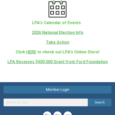
LPA's Calendar of Events
2026 National Election Info
Take Action
Click
HERE
to check out LPA's Online Store!
LPA Receives $400,000 Grant from Ford Foundation
Member Login
Search