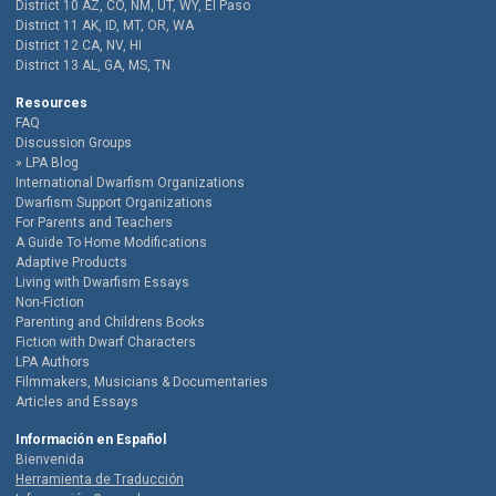
District 10 AZ, CO, NM, UT, WY, El Paso
District 11 AK, ID, MT, OR, WA
District 12 CA, NV, HI
District 13 AL, GA, MS, TN
Resources
FAQ
Discussion Groups
LPA Blog
International Dwarfism Organizations
Dwarfism Support Organizations
For Parents and Teachers
A Guide To Home Modifications
Adaptive Products
Living with Dwarfism Essays
Non-Fiction
Parenting and Childrens Books
Fiction with Dwarf Characters
LPA Authors
Filmmakers, Musicians & Documentaries
Articles and Essays
Información en Español
Bienvenida
Herramienta de Traducción