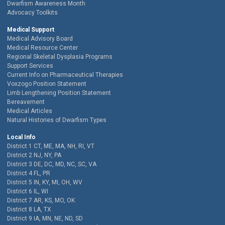
Dwarfism Awareness Month
Advocacy Toolkits
Medical Support
Medical Advisory Board
Medical Resource Center
Regional Skeletal Dysplasia Programs
Support Services
Current Info on Pharmaceutical Therapies
Voxzogo Position Statement
Limb Lengthening Position Statement
Bereavement
Medical Articles
Natural Histories of Dwarfism Types
Local Info
District 1 CT, ME, MA, NH, RI, VT
District 2 NJ, NY, PA
District 3 DE, DC, MD, NC, SC, VA
District 4 FL, PR
District 5 IN, KY, MI, OH, WV
District 6 IL, WI
District 7 AR, KS, MO, OK
District 8 LA, TX
District 9 IA, MN, NE, ND, SD